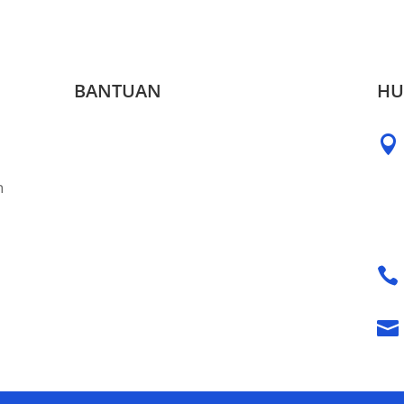
BANTUAN
HU

n

