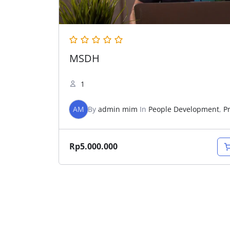
MSDH
1
AM
By
admin mim
In
People Development
,
P
Rp
5.000.000