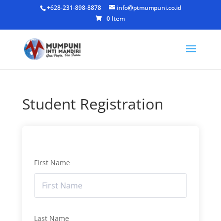
+628-231-898-8878
info@ptmumpuni.co.id
0 Item
Student Registration
First Name
Last Name