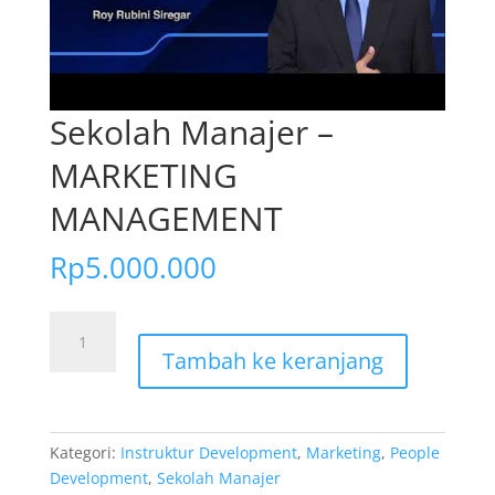
Sekolah Manajer –
MARKETING
MANAGEMENT
Rp
5.000.000
Kuantitas
Sekolah
Tambah ke keranjang
Manajer
–
MARKETING
MANAGEMENT
Kategori:
Instruktur Development
,
Marketing
,
People
Development
,
Sekolah Manajer