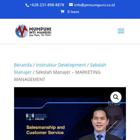
+628-231-898-8878
info@ptmumpuni.co.id
0 Item
Beranda
/
Instruktur Development
/
Sekolah
Manajer
/ Sekolah Manajer – MARKETING
MANAGEMENT