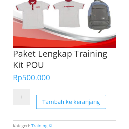
Paket Lengkap Training
Kit POU
Rp
500.000
Kuantitas
Paket
Tambah ke keranjang
Lengkap
Training
Kit
POU
Kategori:
Training Kit