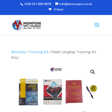
+628-231-898-8878
info@ptmumpuni.co.id
0 Item
Beranda
/
Training Kit
/ Paket Lengkap Training Kit
POU