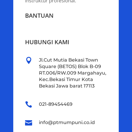
instruktur profesional.
BANTUAN
HUBUNGI KAMI

Jl.Cut Mutia Bekasi Town
Square (BETOS) Blok B-09
RT.006/RW.009 Margahayu,
Kec.Bekasi Timur Kota
Bekasi Jawa barat 17113

021-89454469

info@ptmumpuni.co.id