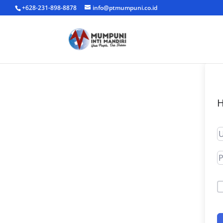
+628-231-898-8878
info@ptmumpuni.co.id
H