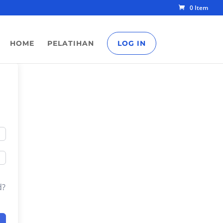
0 Item
HOME
PELATIHAN
LOG IN
d?