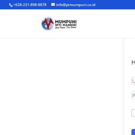
+628-231-898-8878
info@ptmumpuni.co.id
H