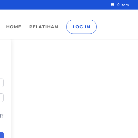
0 Item
HOME
PELATIHAN
LOG IN
d?