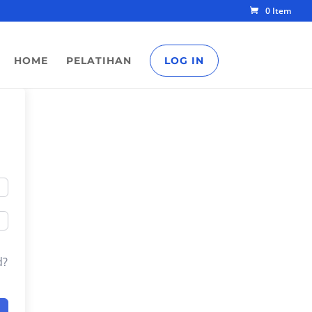
0 Item
HOME
PELATIHAN
LOG IN
d?