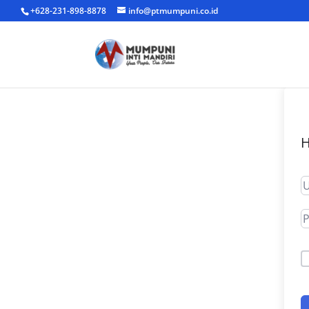
+628-231-898-8878
info@ptmumpuni.co.id
H