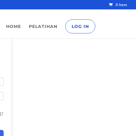
0 Item
HOME
PELATIHAN
LOG IN
d?