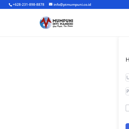
+628-231-898-8878
info@ptmumpuni.co.id
H